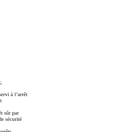
:
ervi à l’arrêt
t
t sûr par
de sécurité
arrêts