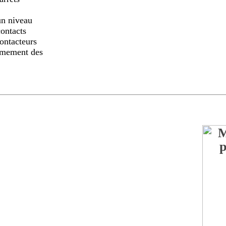
un niveau
contacts
contacteurs
armement des