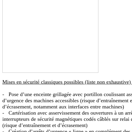
Mises en sécurité classiques possibles (liste non exhaustive) 
- Pose d’une enceinte grillagée avec portillon coulissant ass
d’urgence des machines accessibles (risque d’entraînement e
d’écrasement, notamment aux interfaces entre machines)
- Cartérisation avec asservissement des ouvertures à un arrê
interrupteurs de sécurité magnétiques codés câblés sur relai 
(risque d’entraînement et d’écrasement)
- Création d’arrêts d’urgence « ligne » en complément des 