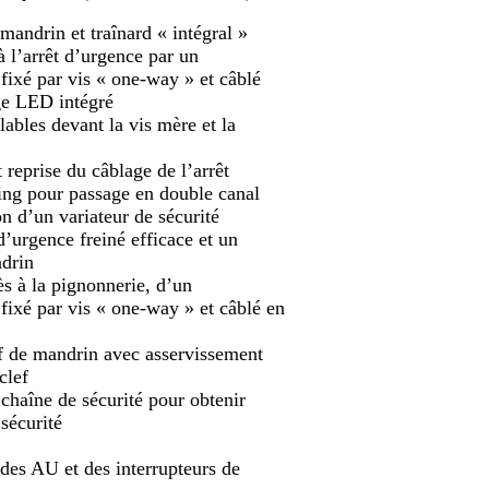
« intégral »
nce par un
way » et câblé
tégré
s mère et la
e de l’arrêt
 double canal
e sécurité
fficace et un
in
rie, d’un
y » et câblé en
sservissement
clef
pour obtenir
sécurité
errupteurs de