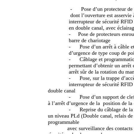
 de mandrin et traînard 
servie à l’arrêt d’urge
 RFID fixé par vis « one-
ec éclairage LED in
nroulables devant la vi
hariotage
le et reprise du câblag
de poing pour passage en
ation d’un variateur d
arrêt d’urgence freiné e
rotation du mandr
 d’accès à la pignonne
RFID fixé par vis « one-wa
double canal
 clef de mandrin avec a
à l’arrêt d’urgence de la position de la 
e la chaîne de sécurité 
un niveau PLd (Double canal, relais de 
programmable
ntacts des AU et des int