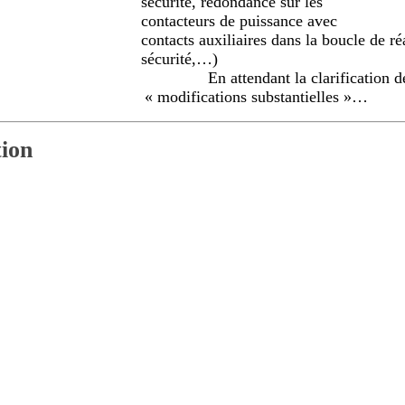
sécurité, redondance sur les
contacteurs de puissance avec
contacts auxiliaires dans la boucle de r
sécurité,…)
ation des instances sur 
« modifications substantielles »…
tion